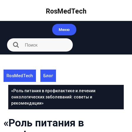
Перейти
к
RosMedTech
контенту
Меню
RosMedTech
Блог
«Роль питания в профилактике и лечении
онкологических заболеваний: советы и
рекомендации»
«Роль питания в