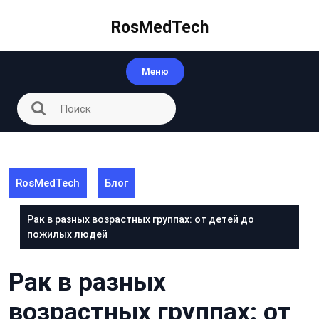
Перейти
к
RosMedTech
контенту
Меню
RosMedTech
Блог
Рак в разных возрастных группах: от детей до
пожилых людей
Рак в разных
возрастных группах: от