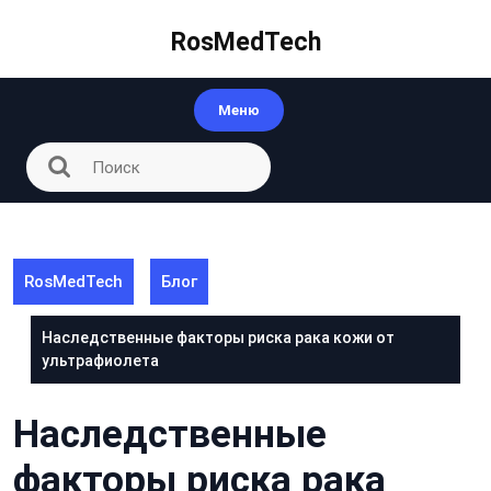
Перейти
к
RosMedTech
контенту
Меню
RosMedTech
Блог
Наследственные факторы риска рака кожи от
ультрафиолета
Наследственные
факторы риска рака