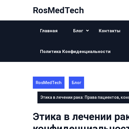
Перейти
RosMedTech
к
контенту
Главная
Блог
Контакты
Политика Конфиденциальности
RosMedTech
Блог
Этика в лечении рака: Права пациентов, к
Этика в лечении ра
конфиденциальност