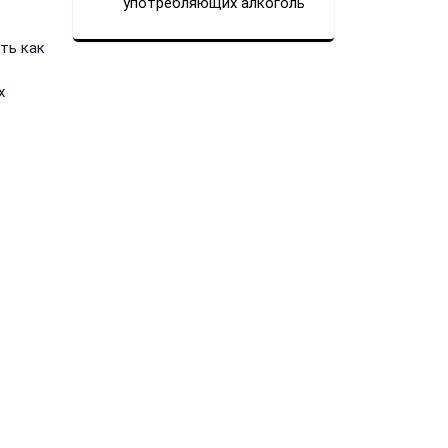
употребляющих алкоголь
ть как
х