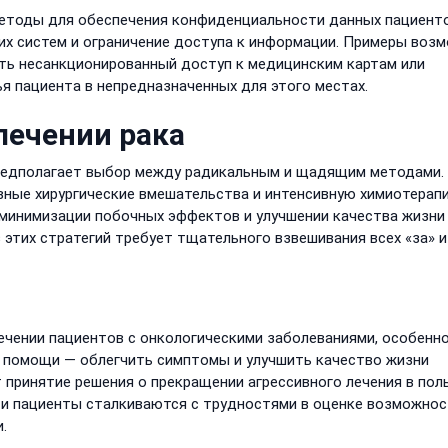
методы для обеспечения конфиденциальности данных пациенто
х систем и ограничение доступа к информации. Примеры воз
ть несанкционированный доступ к медицинским картам или
 пациента в непредназначенных для этого местах.
лечении рака
предполагает выбор между радикальным и щадящим методами.
ные хирургические вмешательства и интенсивную химиотерап
минимизации побочных эффектов и улучшении качества жизни
 этих стратегий требует тщательного взвешивания всех «за» и
ечении пациентов с онкологическими заболеваниями, особенно
й помощи — облегчить симптомы и улучшить качество жизни
принятие решения о прекращении агрессивного лечения в пол
 и пациенты сталкиваются с трудностями в оценке возможнос
.