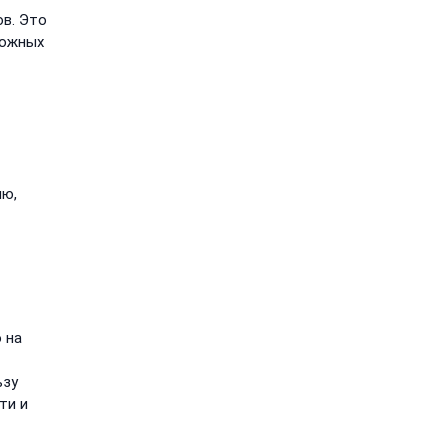
в. Это
можных
ию,
 на
ьзу
ти и