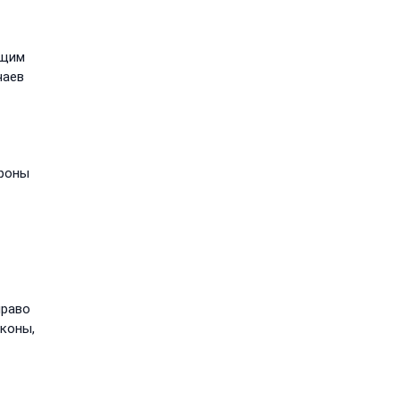
бщим
чаев
ороны
право
коны,