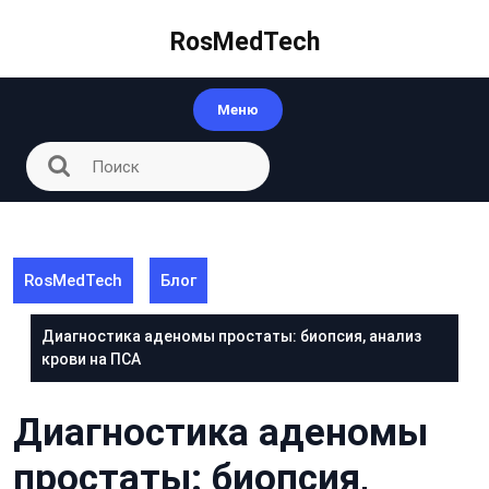
Перейти
к
RosMedTech
контенту
Меню
RosMedTech
Блог
Диагностика аденомы простаты: биопсия, анализ
крови на ПСА
Диагностика аденомы
простаты: биопсия,