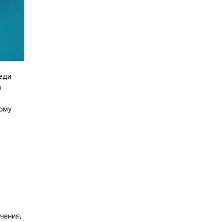
еди
и
ому
чения,