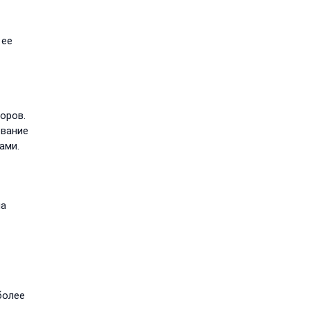
 ее
оров.
ование
ами.
на
более