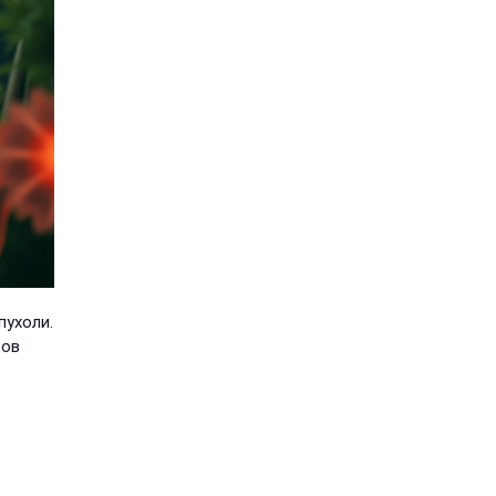
пухоли.
ров