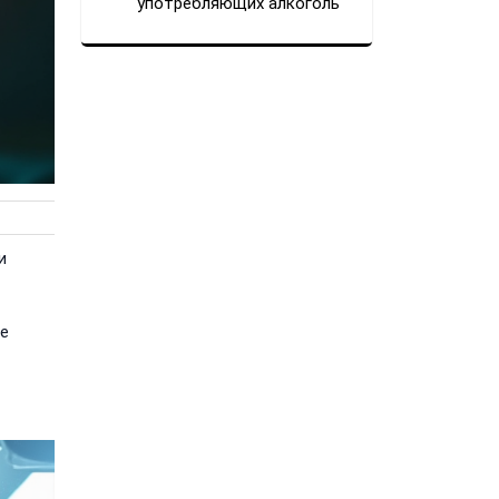
употребляющих алкоголь
и
ие