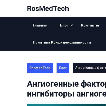
Перейти
RosMedTech
к
контенту
Главная
Блог
Контакты
Политика Конфиденциальности
RosMedTech
Блог
Ангиогенные факто
Ангиогенные факто
ингибиторы ангиог