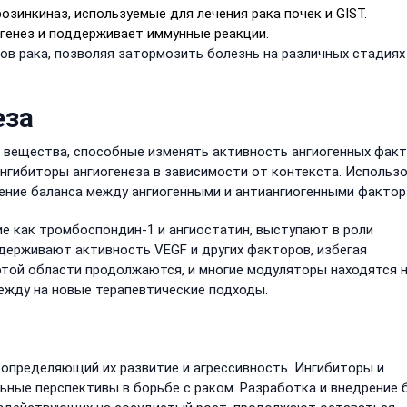
зинкиназ, используемые для лечения рака почек и GIST.
огенез и поддерживает иммунные реакции.
в рака, позволяя затормозить болезнь на различных стадиях
еза
вещества, способные изменять активность ангиогенных факт
ингибиторы ангиогенеза в зависимости от контекста. Использ
ение баланса между ангиогенными и антиангиогенными фактор
 как тромбоспондин-1 и ангиостатин, выступают в роли
сдерживают активность VEGF и других факторов, избегая
этой области продолжаются, и многие модуляторы находятся 
ежду на новые терапевтические подходы.
 определяющий их развитие и агрессивность. Ингибиторы и
ьные перспективы в борьбе с раком. Разработка и внедрение 